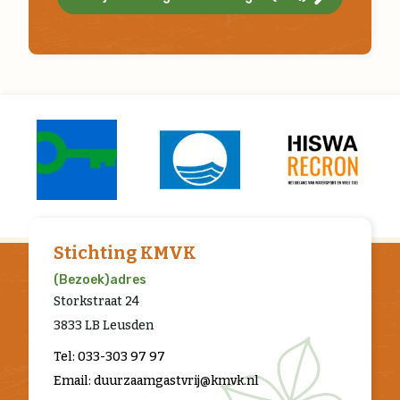
Stichting KMVK
(Bezoek)adres
Storkstraat 24
3833 LB Leusden
Tel: 033-303 97 97
Email: duurzaamgastvrij@kmvk.nl