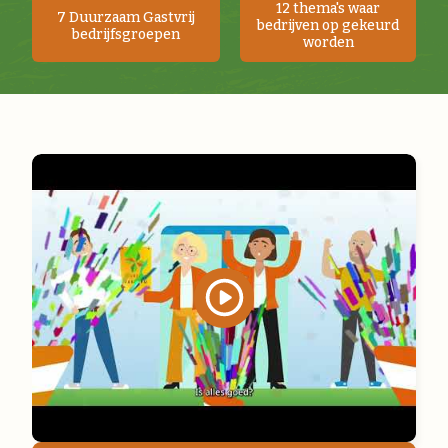
12 thema's waar
7 Duurzaam Gastvrij
bedrijven op gekeurd
bedrijfsgroepen
worden