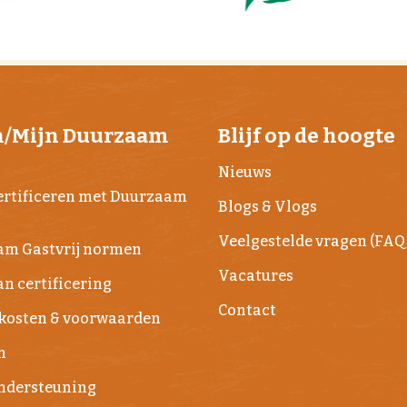
n/Mijn Duurzaam
Blijf op de hoogte
j
Nieuws
rtificeren met Duurzaam
Blogs & Vlogs
Veelgestelde vragen (FAQ
am Gastvrij normen
Vacatures
n certificering
Contact
kosten & voorwaarden
n
Ondersteuning