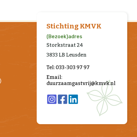
Stichting KMVK
(Bezoek)adres
Storkstraat 24
3833 LB Leusden
Tel: 033-303 97 97
Email:
)
duurzaamgastvrij@kmvk.nl