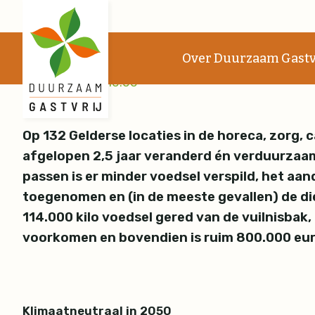
Gelderse horeca, zorg
Over Duurzaam Gastv
18-09-2024 14:10:00
Op 132 Gelderse locaties in de horeca, zorg, 
afgelopen 2,5 jaar veranderd én verduurzaa
passen is er minder voedsel verspild, het aan
toegenomen en (in de meeste gevallen) de di
114.000 kilo voedsel gered van de vuilnisbak, 
voorkomen en bovendien is ruim 800.000 eu
Klimaatneutraal in 2050