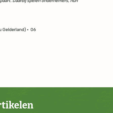
paart. Daarbij spelen ondernemers, hun
u Gelderland)
•
06
rtikelen