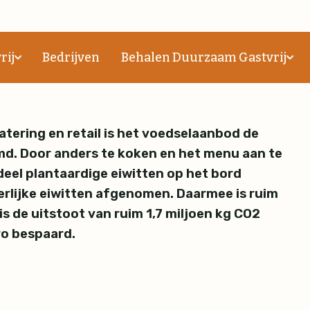
 en catering verduurzam
rij
Bedrijven
Behalen Duurzaam Gastvrij
catering en retail is het voedselaanbod de
md. Door anders te koken en het menu aan te
deel plantaardige eiwitten op het bord
erlijke eiwitten afgenomen. Daarmee is ruim
is de uitstoot van ruim 1,7 miljoen kg CO2
ro bespaard.