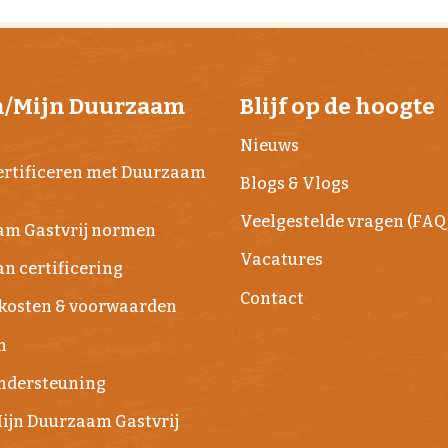
n/Mijn Duurzaam
Blijf op de hoogte
j
Nieuws
rtificeren met Duurzaam
Blogs & Vlogs
Veelgestelde vragen (FAQ
am Gastvrij normen
Vacatures
n certificering
Contact
kosten & voorwaarden
n
Ondersteuning
ijn Duurzaam Gastvrij