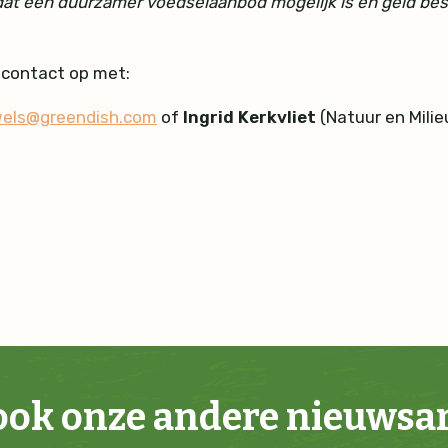
 dat een duurzamer voedselaanbod mogelijk is én geld bes
 contact op met:
wels@greendish.com
of
Ingrid Kerkvliet
(Natuur en Milie
ook onze andere nieuwsa