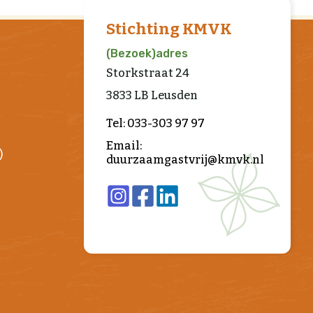
Stichting KMVK
(Bezoek)adres
Storkstraat 24
3833 LB Leusden
Tel: 033-303 97 97
Email:
)
duurzaamgastvrij@kmvk.nl