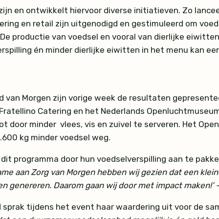
zijn en ontwikkelt hiervoor diverse initiatieven. Zo lan
tering en retail zijn uitgenodigd en gestimuleerd om voed
. De productie van voedsel en vooral van dierlijke eiwitt
spilling én minder dierlijke eiwitten in het menu kan ee
d van Morgen zijn vorige week de resultaten gepresent
 Fratellino Catering en het Nederlands Openluchtmuseum
t door minder vlees, vis en zuivel te serveren. Het Op
.600 kg minder voedsel weg.
it programma door hun voedselverspilling aan te pakken 
me aan Zorg van Morgen hebben wij gezien dat een kleine v
n genereren. Daarom gaan wij door met impact maken!’ – 
d sprak tijdens het event haar waardering uit voor de 