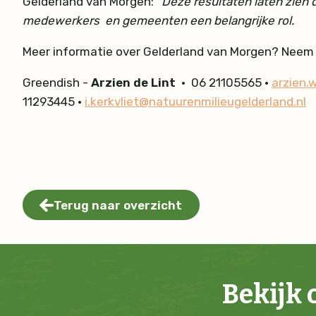
Gelderland van Morgen:
“Deze resultaten laten zien
medewerkers en gemeenten een belangrijke rol.
Meer informatie over Gelderland van Morgen? Neem
Greendish -
Arzien de Lint
•
06 21105565
•
arzien.
11293445
•
i.kerkvliet@natuurenmilieugelderland.nl
Terug naar overzicht
Bekijk 