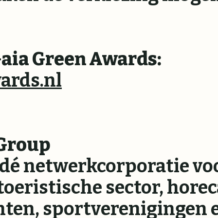
Gaia Green Awards:
ards.nl
 Group
 dé netwerkcorporatie vo
oeristische sector, horec
nten, sportverenigingen 