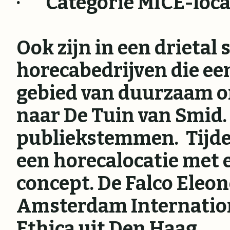
· Categorie MICE-locat
Ook zijn in een drietal
horecabedrijven die ee
gebied van duurzaam o
naar De Tuin van Smid.
publiekstemmen. Tijden
een horecalocatie met
concept. De Falco Eleon
Amsterdam Internationa
Ethica uit Den Haag.