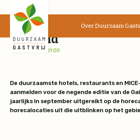
Inschrijving negende e
Over Duurzaam Gastv
geopend
01-03-2024 11:51:00
De duurzaamste hotels, restaurants en MICE-
aanmelden voor de negende editie van de Ga
jaarlijks in september uitgereikt op de hore
horecalocaties uit die uitblinken op het geb