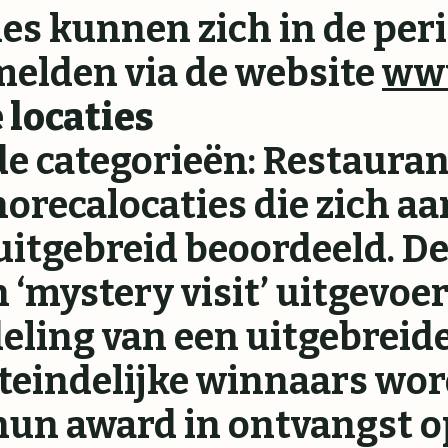
s kunnen zich in de peri
melden via de website
www
locaties
de categorieën: Restauran
horecalocaties die zich a
itgebreid beoordeeld. De
n ‘mystery visit’ uitgevoe
eling van een uitgebreide
teindelijke winnaars wo
hun award in ontvangst o