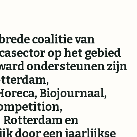
brede coalitie van
ecasector op het gebied
ward ondersteunen zijn
otterdam,
oreca, Biojournaal,
ompetition,
j Rotterdam en
k door een jaarlijkse