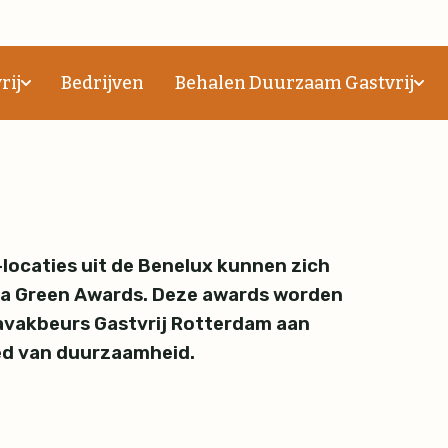
ditie van de duurzame G
rij
Bedrijven
Behalen Duurzaam Gastvrij
locaties uit de Benelux kunnen zich
ia Green Awards. Deze awards worden
cavakbeurs Gastvrij Rotterdam aan
ied van duurzaamheid.