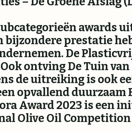
ies – De Groene Afslag 
 subcategorieën awards ui
n bijzondere prestatie he
ndernemen. De Plasticvri
 Ook ontving De Tuin van
s de uitreiking is ook ee
 een opvallend duurzaam 
ora Award 2023 is een ini
l Olive Oil Competition 