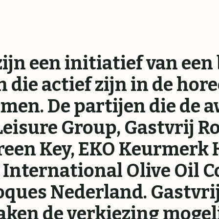
jn een initiatief van een 
 die actief zijn in de hor
en. De partijen die de a
Leisure Group, Gastvrij R
Green Key, EKO Keurmerk H
nternational Olive Oil C
ques Nederland. Gastvri
ken de verkiezing mogelij