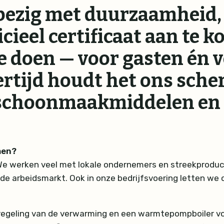
d bezig met duurzaamheid
icieel certificaat aan te 
e doen — voor gasten én v
ertijd houdt het ons scher
 schoonmaakmiddelen en 
men?
We werken veel met lokale ondernemers en streekproduct
arbeidsmarkt. Ook in onze bedrijfsvoering letten we op
regeling van de verwarming en een warmtepompboiler voor