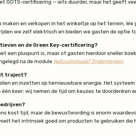
et GOTS-certificering — iets duurder, maar het geeft ve
maken en verkopen in het winkeltje op het terrein. We
ijden we zelf elektrisch en bieden we gasten de optie to
atieven en de Green Key-certificering?
et een pluspunt is, maar of gasten hierdoor sneller boek
angelegd na de module
Natuurinclusief Ondernemen
.
it traject?
en en inzetten op hernieuwbare energie. Het systeem is 
één keer; wij nemen de tijd om keuzes te doordenken en
bedrijven?
ens kost tijd, maar de bewustwording is enorm waardevo
oelt het intrinsiek goed om producten te gebruiken die 