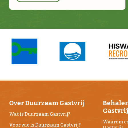
Over Duurzaam Gastvrij
Behale
Gastvri
Wat is Duurzaam Gastvrij?
Waarom ce
Voor wie is Duurzaam Gastvrij?
Gastvrij?