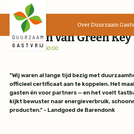
Certificaathouder Land
Over Duurzaam Gastv
effecten van Green Key
21-01-2026 14:50:00
"Wij waren al lange tijd bezig met duurzaam
officieel certificaat aan te koppelen. Het m
gasten én voor partners — en het voelt tastba
kijkt bewuster naar energieverbruik, schoo
producten." - Landgoed de Barendonk