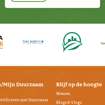
n/Mijn Duurzaam
Blijf op de hoogte
j
Nieuws
rtificeren met Duurzaam
Blogs & Vlogs