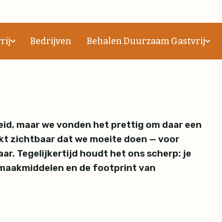
goed de Barendonk over 
rij
Bedrijven
Behalen Duurzaam Gastvrij
heid, maar we vonden het prettig om daar een
aakt zichtbaar dat we moeite doen — voor
ar. Tegelijkertijd houdt het ons scherp: je
nmaakmiddelen en de footprint van