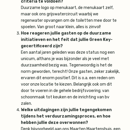
criteria te voldoen?
Duurzame logo op menukaart, de menukaart zelf,
maar ook ons grijswatercircuit waarbij we
regenwater opvangen om de toiletten mee door te
spoelen. Van groot naar klein, alles is zinvol!
Hoe reageren jullie gasten op de duurzame
initiatieven en het feit dat jullie Green Key-
gecertificeerd zijn?
Een aantal jaren geleden was deze status nog een
unicum, althans je was bijzonder als je veel met
duurzaamheid bezig was. Tegenwoordig is het de
norm geworden, terecht! Onze gasten, zeker zakelijk,
ervaren dit enorm positief. Dit is o.a. een reden om
voor onze locatie te kiezen. Belangrijk ook om dit
door te voeren in de gehele bedrijfsvoering; van
schoonmaak tot keuken en de inrichting van bv
zalen.
Welke uitdagingen zijn jullie tegengekomen
tijdens het verduurzamingsproces, en hoe
hebben jullie deze overwonnen?
Denk bijvoorbeeld aan ons Maarten Maartenshuis, een