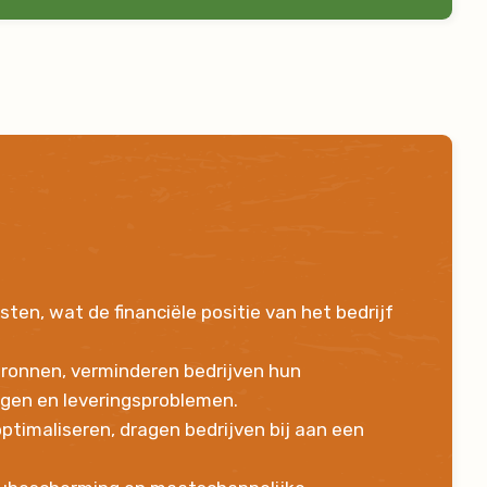
ten, wat de financiële positie van het bedrijf
bronnen, verminderen bedrijven hun
ngen en leveringsproblemen.
ptimaliseren, dragen bedrijven bij aan een