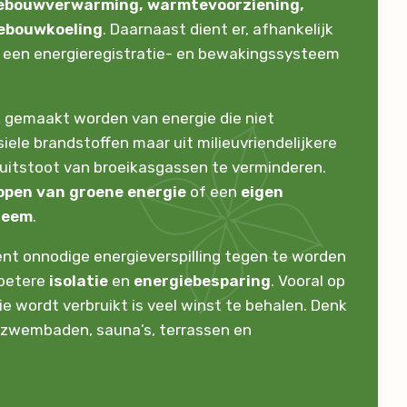
ebouwverwarming, warmtevoorziening,
ebouwkoeling
. Daarnaast dient er, afhankelijk
, een energieregistratie- en bewakingssysteem
k gemaakt worden van energie die niet
ele brandstoffen maar uit milieuvriendelijkere
 uitstoot van broeikasgassen te verminderen.
open van groene energie
of een
eigen
teem
.
ient onnodige energieverspilling tegen te worden
 betere
isolatie
en
energiebesparing
. Vooral op
e wordt verbruikt is veel winst te behalen. Denk
s, zwembaden, sauna’s, terrassen en